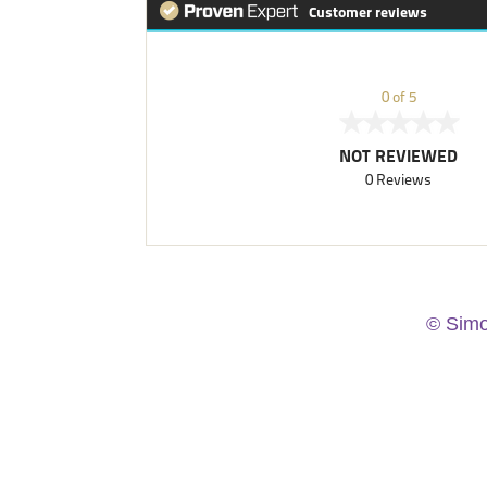
© Sim