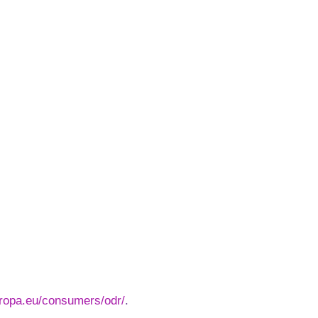
uropa.eu/consumers/odr/
.