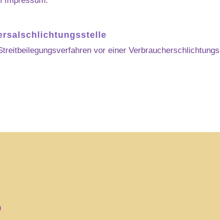
im Impressum.
rsal­schlichtungs­stelle
n Streitbeilegungsverfahren vor einer Verbraucherschlichtung
n